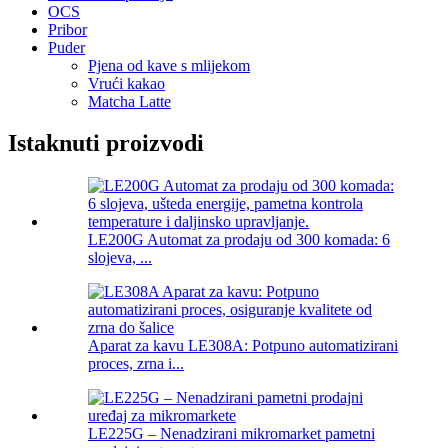
OCS
Pribor
Puder
Pjena od kave s mlijekom
Vrući kakao
Matcha Latte
Istaknuti proizvodi
LE200G Automat za prodaju od 300 komada: 6
slojeva, ...
Aparat za kavu LE308A: Potpuno automatizirani
proces, zrna i...
LE225G – Nenadzirani mikromarket pametni