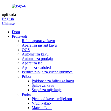
upit sada
English
Chinese
Dom
Proizvodi
Robot aparat za kavu
Aparat za instant kavu
OCS
Automat za kavu
Automat za prodaju
Aparat za led
Aparat za sladoled
Perilica rublja za kućne ljubimce
Pribor
Poklopac za šalicu za kavu
Šalice za kavu
Štapić za miješanje
Puder
Pjena od kave s mlijekom
Vrući kakao
Matcha Latte