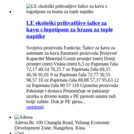
LE ekološki prihvatljive šalice za
kavu s logotipom za hranu za tople
napitke
Svojstva proizvoda Funkcija: Šalice za kavu za
automate za kavu Parametri proizvoda Proizvod
Kapacitet Materijal Gornji promjer (mm) Donji
promjer (mm) Visina (mm) 6,5 oz Papirnata čaša
72,17 49,54 76,25 7 oz Papirnata čaša 69,37
46,56 91,01 9 oz Papirnata čaša 72,77 50,55
98,57 10 oz Papirnata čaša 88,88 57,17 95,63 12
oz Papirnata čaša 90 57 118 Upotreba proizvoda
Pakiranje i dostava Preporučuje se pakiranje
uzorka u drvenu kutiju s PE pjenom unutra radi
bolje zaštite. Dok je PE pjena...
upit
detalj
Adresa
Br. 100 Changda Road, Yuhang Economic
Development Zone, Hangzhou, Kina.