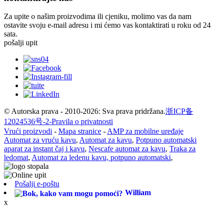
Za upite o našim proizvodima ili cjeniku, molimo vas da nam
ostavite svoju e-mail adresu i mi ćemo vas kontaktirati u roku od 24
sata.
pošalji upit
© Autorska prava - 2010-2026: Sva prava pridržana.
浙ICP备
12024536号-2-
Pravila o privatnosti
Vrući proizvodi
-
Mapa stranice
-
AMP za mobilne uređaje
Automat za vruću kavu
,
Automat za kavu
,
Potpuno automatski
aparat za instant čaj i kavu
,
Nescafe automat za kavu
,
Traka za
ledomat
,
Automat za ledenu kavu, potpuno automatski
,
Pošalji e-poštu
William
x