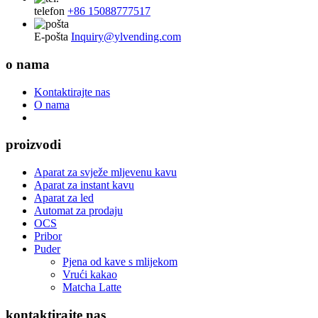
telefon
+86 15088777517
E-pošta
Inquiry@ylvending.com
o nama
Kontaktirajte nas
O nama
proizvodi
Aparat za svježe mljevenu kavu
Aparat za instant kavu
Aparat za led
Automat za prodaju
OCS
Pribor
Puder
Pjena od kave s mlijekom
Vrući kakao
Matcha Latte
kontaktirajte nas