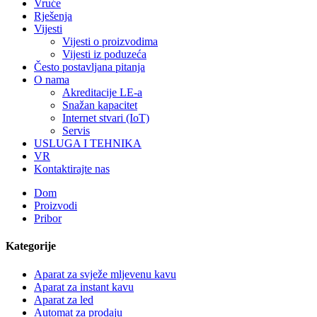
Vruće
Rješenja
Vijesti
Vijesti o proizvodima
Vijesti iz poduzeća
Često postavljana pitanja
O nama
Akreditacije LE-a
Snažan kapacitet
Internet stvari (IoT)
Servis
USLUGA I TEHNIKA
VR
Kontaktirajte nas
Dom
Proizvodi
Pribor
Kategorije
Aparat za svježe mljevenu kavu
Aparat za instant kavu
Aparat za led
Automat za prodaju