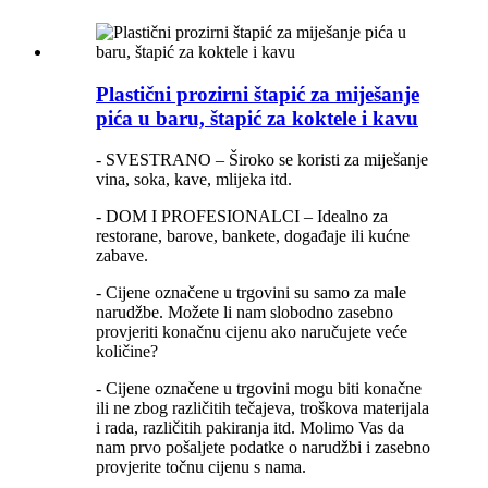
Plastični prozirni štapić za miješanje
pića u baru, štapić za koktele i kavu
- SVESTRANO – Široko se koristi za miješanje
vina, soka, kave, mlijeka itd.
- DOM I PROFESIONALCI – Idealno za
restorane, barove, bankete, događaje ili kućne
zabave.
- Cijene označene u trgovini su samo za male
narudžbe. Možete li nam slobodno zasebno
provjeriti konačnu cijenu ako naručujete veće
količine?
- Cijene označene u trgovini mogu biti konačne
ili ne zbog različitih tečajeva, troškova materijala
i rada, različitih pakiranja itd. Molimo Vas da
nam prvo pošaljete podatke o narudžbi i zasebno
provjerite točnu cijenu s nama.