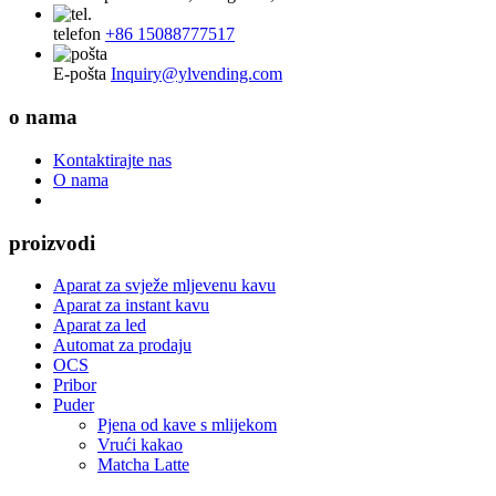
telefon
+86 15088777517
E-pošta
Inquiry@ylvending.com
o nama
Kontaktirajte nas
O nama
proizvodi
Aparat za svježe mljevenu kavu
Aparat za instant kavu
Aparat za led
Automat za prodaju
OCS
Pribor
Puder
Pjena od kave s mlijekom
Vrući kakao
Matcha Latte