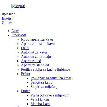
upit sada
English
Chinese
Dom
Proizvodi
Robot aparat za kavu
Aparat za instant kavu
OCS
Automat za kavu
Automat za prodaju
Aparat za led
Aparat za sladoled
Perilica rublja za kućne ljubimce
Pribor
Poklopac za šalicu za kavu
Šalice za kavu
Štapić za miješanje
Puder
Pjena od kave s mlijekom
Vrući kakao
Matcha Latte