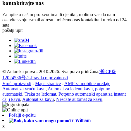
kontaktirajte nas
Za upite o našim proizvodima ili cjeniku, molimo vas da nam
ostavite svoju e-mail adresu i mi ćemo vas kontaktirati u roku od 24
sata.
pošalji upit
© Autorska prava - 2010-2026: Sva prava pridržana.
浙ICP备
12024536号-2-
Pravila o privatnosti
Vrući proizvodi
-
Mapa stranice
-
AMP za mobilne uređaje
Automat za vruću kavu
,
Automat za ledenu kavu, potpuno
automatski
,
Traka za ledomat
,
Potpuno automatski aparat za instant
čaj i kavu
,
Automat za kavu
,
Nescafe automat za kavu
,
Pošalji e-poštu
William
x