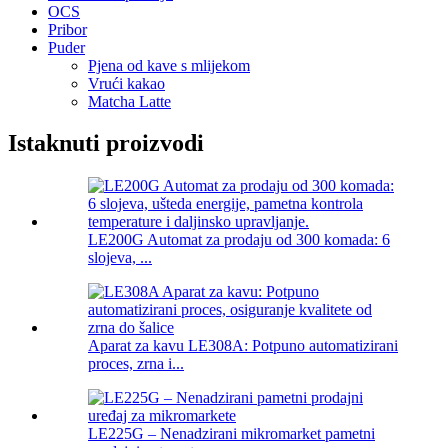
OCS
Pribor
Puder
Pjena od kave s mlijekom
Vrući kakao
Matcha Latte
Istaknuti proizvodi
LE200G Automat za prodaju od 300 komada: 6
slojeva, ...
Aparat za kavu LE308A: Potpuno automatizirani
proces, zrna i...
LE225G – Nenadzirani mikromarket pametni