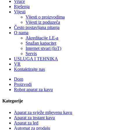
Vruće
Rješenja
Vijesti
Vijesti o proizvodima
Vijesti iz poduzeća
Često postavljana pitanja
O nama
Akreditacije LE-a
Snažan kapacitet
Internet stvari (IoT)
Servis
USLUGA I TEHNIKA
VR
Kontaktirajte nas
Dom
Proizvodi
Robot aparat za kavu
Kategorije
Aparat za svježe mljevenu kavu
Aparat za instant kavu
Aparat za led
Automat za prodaju