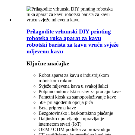
Prilagodite vrhunski DIY printing
robotska ruka aparat za kavu
robotski barista za kavu vruću svježe
mljevenu kavu
Ključne značajke
Robot aparat za kavu s industrijskom
robotskom rukom
Svježe mljevena kava u svakoj šalici
Potpuno automatski sustav za prodaju kave
Pametni kiosk za samoposluživanje kave
50+ prilagođenih opcija pića
Brza priprema kave
Bezgotovinsko i beskontaktno plaćanje
Daljinsko upravljanje i upravljanje
internetom stvari (IoT)
OEM / ODM podrška za proizvodnju
CE certificirana komercijalna kvaliteta