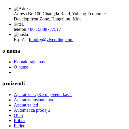
Adresa
Br. 100 Changda Road, Yuhang Economic
Development Zone, Hangzhou, Kina.
telefon
+86 15088777517
E-pošta
Inquiry@ylvending.com
o nama
Kontaktirajte nas
O nama
proizvodi
Aparat za svježe mljevenu kavu
Aparat za instant kavu
Aparat za led
Automat za prodaju
OCS
Pribor
Puder