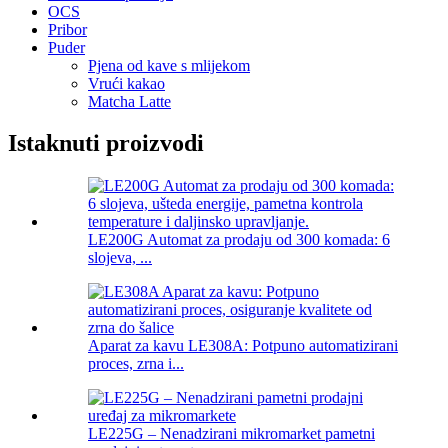
OCS
Pribor
Puder
Pjena od kave s mlijekom
Vrući kakao
Matcha Latte
Istaknuti proizvodi
LE200G Automat za prodaju od 300 komada: 6
slojeva, ...
Aparat za kavu LE308A: Potpuno automatizirani
proces, zrna i...
LE225G – Nenadzirani mikromarket pametni