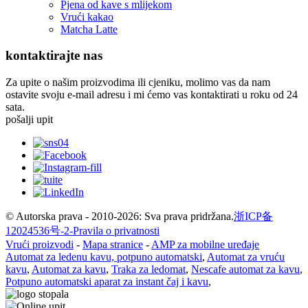
Pjena od kave s mlijekom
Vrući kakao
Matcha Latte
kontaktirajte nas
Za upite o našim proizvodima ili cjeniku, molimo vas da nam
ostavite svoju e-mail adresu i mi ćemo vas kontaktirati u roku od 24
sata.
pošalji upit
© Autorska prava - 2010-2026: Sva prava pridržana.
浙ICP备
12024536号-2-
Pravila o privatnosti
Vrući proizvodi
-
Mapa stranice
-
AMP za mobilne uređaje
Automat za ledenu kavu, potpuno automatski
,
Automat za vruću
kavu
,
Automat za kavu
,
Traka za ledomat
,
Nescafe automat za kavu
,
Potpuno automatski aparat za instant čaj i kavu
,