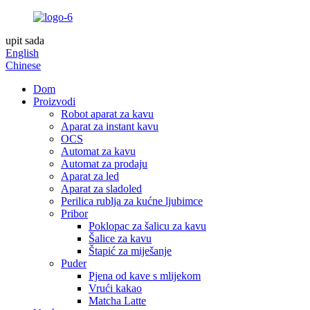
upit sada
English
Chinese
Dom
Proizvodi
Robot aparat za kavu
Aparat za instant kavu
OCS
Automat za kavu
Automat za prodaju
Aparat za led
Aparat za sladoled
Perilica rublja za kućne ljubimce
Pribor
Poklopac za šalicu za kavu
Šalice za kavu
Štapić za miješanje
Puder
Pjena od kave s mlijekom
Vrući kakao
Matcha Latte