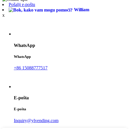
Pošalji e-poštu
William
x
WhatsApp
WhatsApp
+86 15088777517
E-pošta
E-pošta
Inquiry@ylvending.com