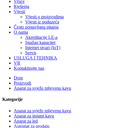
Vruće
Rješenja
Vijesti
Vijesti o proizvodima
Vijesti iz poduzeća
Često postavljana pitanja
O nama
Akreditacije LE-a
Snažan kapacitet
Internet stvari (IoT)
Servis
USLUGA I TEHNIKA
VR
Kontaktirajte nas
Dom
Proizvodi
Aparat za svježe mljevenu kavu
Kategorije
Aparat za svježe mljevenu kavu
Aparat za instant kavu
Aparat za led
Automat za prodaju