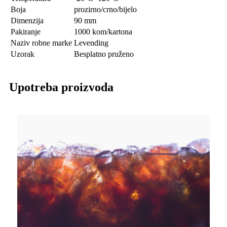
Boja
prozirno/crno/bijelo
Dimenzija
90 mm
Pakiranje
1000 kom/kartona
Naziv robne marke
Levending
Uzorak
Besplatno pruženo
Upotreba proizvoda