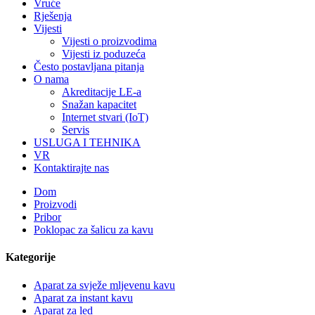
Vruće
Rješenja
Vijesti
Vijesti o proizvodima
Vijesti iz poduzeća
Često postavljana pitanja
O nama
Akreditacije LE-a
Snažan kapacitet
Internet stvari (IoT)
Servis
USLUGA I TEHNIKA
VR
Kontaktirajte nas
Dom
Proizvodi
Pribor
Poklopac za šalicu za kavu
Kategorije
Aparat za svježe mljevenu kavu
Aparat za instant kavu
Aparat za led