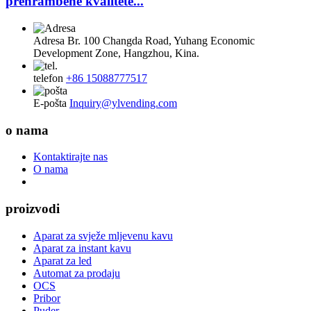
prehrambene kvalitete...
Adresa
Br. 100 Changda Road, Yuhang Economic
Development Zone, Hangzhou, Kina.
telefon
+86 15088777517
E-pošta
Inquiry@ylvending.com
o nama
Kontaktirajte nas
O nama
proizvodi
Aparat za svježe mljevenu kavu
Aparat za instant kavu
Aparat za led
Automat za prodaju
OCS
Pribor
Puder