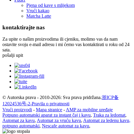
Pjena od kave s mlijekom
Vrući kakao
Matcha Latte
kontaktirajte nas
Za upite o našim proizvodima ili cjeniku, molimo vas da nam
ostavite svoju e-mail adresu i mi ćemo vas kontaktirati u roku od 24
sata.
pošalji upit
© Autorska prava - 2010-2026: Sva prava pridržana.
浙ICP备
12024536号-2-
Pravila o privatnosti
Vrući proizvodi
-
Mapa stranice
-
AMP za mobilne uređaje
Potpuno automatski aparat za instant čaj i kavu
,
Traka za ledomat
,
Automat za kavu
,
Automat za vruću kavu
,
Automat za ledenu kavu,
potpuno automatski
,
Nescafe automat za kavu
,