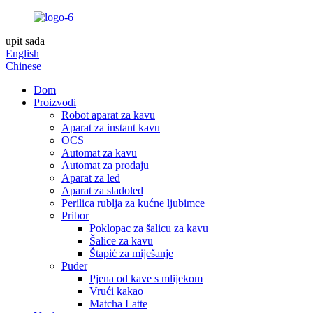
upit sada
English
Chinese
Dom
Proizvodi
Robot aparat za kavu
Aparat za instant kavu
OCS
Automat za kavu
Automat za prodaju
Aparat za led
Aparat za sladoled
Perilica rublja za kućne ljubimce
Pribor
Poklopac za šalicu za kavu
Šalice za kavu
Štapić za miješanje
Puder
Pjena od kave s mlijekom
Vrući kakao
Matcha Latte