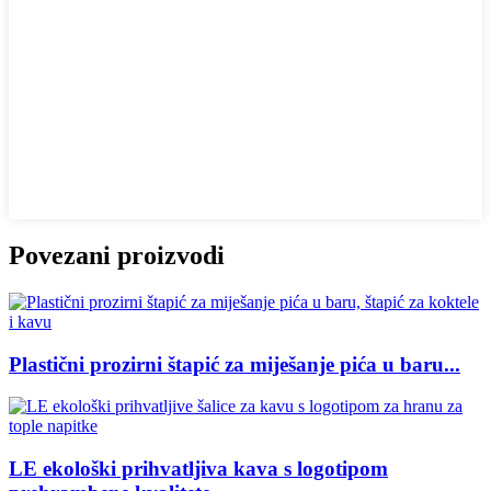
Povezani proizvodi
Plastični prozirni štapić za miješanje pića u baru...
LE ekološki prihvatljiva kava s logotipom